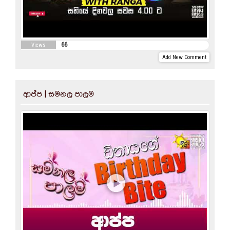
66
Views
Add New Comment
ආප්ප | සමනල පාලම