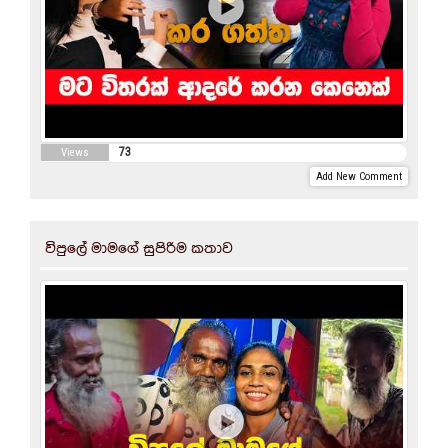
73
Views
Add New Comment
විපුලේ මාමගේ සුපිරිම කතාව