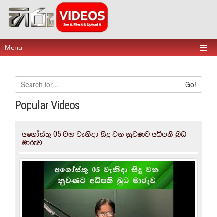
Menu
Go!
Popular Videos
අගෝස්තු 05 වන වැනිදා සිදු වන නුවණට අධිපති බුධ
මාරුව